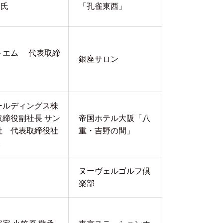
 氏
「孔雀東西」
トエム 代表取締
銀座サロン
氏
ールディングス株
締役副社長 サン
帝国ホテル大阪「八
社 代表取締役社
重・吉野の間」
様
ヌーヴェルゴルフ倶
楽部