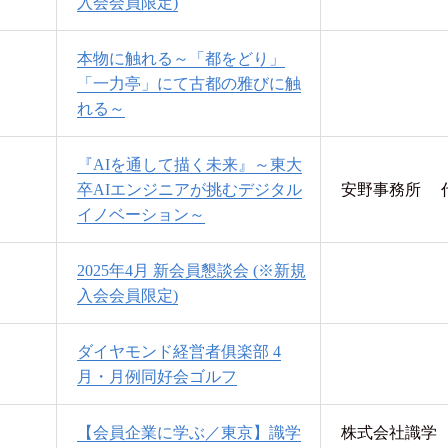
入会会員限定)
本物に触れる～「都をどり」
「一力亭」にて古都の雅びに触
れる～
『AIを通して描く未来』～東大
卒AIエンジニアが挑むデジタル
安野事務所 代
イノベーション～
2025年4月 新会員懇談会 (※新規
入会会員限定)
ダイヤモンド経営者俱楽部 4
月・月例同好会ゴルフ
【会員企業に学ぶ／東京】識学
株式会社識学