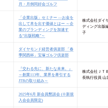
月・月例同好会ゴルフ
「企業出版」セミナー ―お金を
株式会社ダイヤ
出して本を出す価値とはー ～企
ディング出版編
業のブランディングを加速す
子
る“出版戦略”～
ダイヤモンド経営者俱楽部 「春
季関西杯」宝塚ゴルフ倶楽部
『交わる先に、新たな未来。』
株式会社ＪＴＢ
～創業113年、業界を牽引する
長執行役員 山
JTBの取り組み～
2025年6月 新会員懇談会 (※新規
入会会員限定)