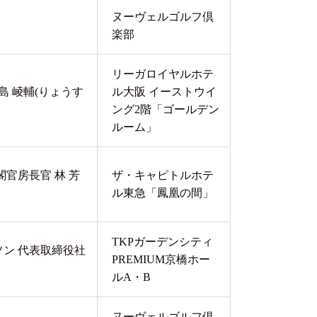
ヌーヴェルゴルフ倶
楽部
リーガロイヤルホテ
 崚輔(りょうす
ル大阪 イーストウイ
ング2階「ゴールデン
ルーム」
閣官房長官 林 芳
ザ・キャピトルホテ
ル東急「鳳凰の間」
TKPガーデンシティ
ン 代表取締役社
PREMIUM京橋ホー
氏
ルA・B
ヌーヴェルゴルフ倶