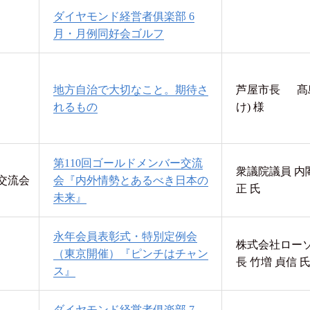
ダイヤモンド経営者俱楽部 6
月・月例同好会ゴルフ
地方自治で大切なこと。期待さ
芦屋市長 髙島
れるもの
け) 様
第110回ゴールドメンバー交流
衆議院議員 内
交流会
会『内外情勢とあるべき日本の
正 氏
未来』
永年会員表彰式・特別定例会
株式会社ローソ
（東京開催）『ピンチはチャン
長 竹増 貞信 
ス』
ダイヤモンド経営者俱楽部 7