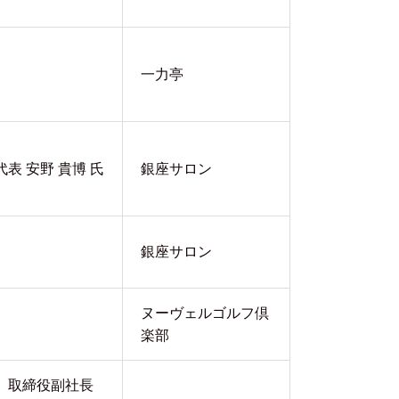
一力亭
表 安野 貴博 氏
銀座サロン
銀座サロン
ヌーヴェルゴルフ倶
楽部
 取締役副社長