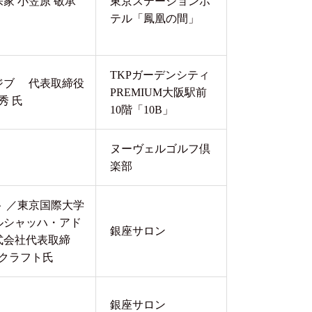
家 小笠原 敬承
東京ステーションホ
テル「鳳凰の間」
TKPガーデンシティ
ジブ 代表取締役
PREMIUM大阪駅前
秀 氏
10階「10B」
ヌーヴェルゴルフ倶
楽部
 ／東京国際大学
ルシャッハ・アド
銀座サロン
式会社代表取締
 クラフト氏
銀座サロン