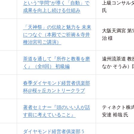
という”学問”が導く「自動」で
上級コンサルタ
成果を向上し続ける仕組み
氏
「天神祭」の伝統と魅力を 未来
大阪天満宮 第5
につなぐ（本殿でご祈祷＆寺井
治 様
種治宮司ご講演）
茶道を通して『所作と教養を磨
遠州流茶道 教
く』（全8回） 初級編
なか そうみ）
春季ダイヤモンド経営者倶楽部
杯@桜ヶ丘カントリークラブ
著者セミナー『頭のいい人が話
ティネクト株式
す前に考えていること』
安達 裕哉 氏
ダイヤモンド経営者俱楽部 5