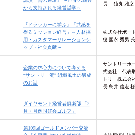
講演『善の巡環』 ～世界の顧客
長 猿丸 雅之
から支持される経営哲学～
『ドラッカーに学ぶ』「共感を
得るミッション経営」～人材採
株式会社ポー
用・カスタマーリレーションシ
役 国永 秀男 
ップ・社会貢献～
サントリーホ
企業の求心力について考える
式会社 代表取
“サントリー流” 組織風土の醸成
トリー株式会
のお話
長 鳥井 信宏 
ダイヤモンド経営者俱楽部 「2
月・月例同好会ゴルフ」
第109回ゴールドメンバー交流