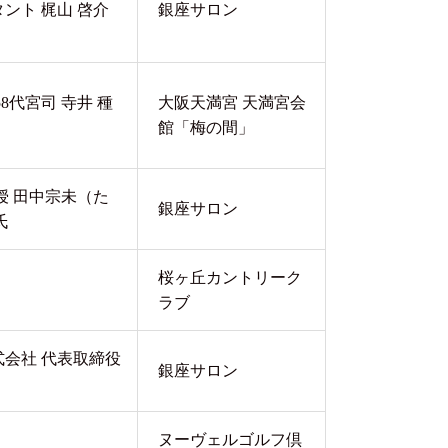
ント 梶山 啓介
銀座サロン
8代宮司 寺井 種
大阪天満宮 天満宮会
館「梅の間」
授 田中宗未（た
銀座サロン
氏
桜ヶ丘カントリーク
ラブ
会社 代表取締役
銀座サロン
ヌーヴェルゴルフ倶