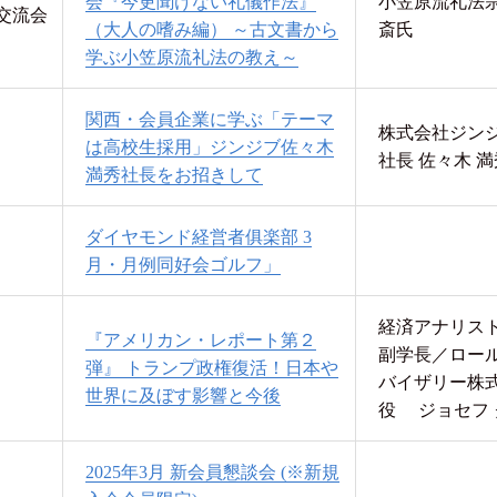
会『今更聞けない礼儀作法』
小笠原流礼法宗
交流会
（大人の嗜み編） ～古文書から
斎氏
学ぶ小笠原流礼法の教え～
関西・会員企業に学ぶ「テーマ
株式会社ジン
は高校生採用」ジンジブ佐々木
社長 佐々木 満
満秀社長をお招きして
ダイヤモンド経営者俱楽部 3
月・月例同好会ゴルフ」
経済アナリスト
『アメリカン・レポート第２
副学長／ロー
弾』 トランプ政権復活！日本や
バイザリー株
世界に及ぼす影響と今後
役 ジョセフ
2025年3月 新会員懇談会 (※新規