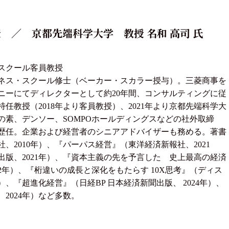
 ／ 京都先端科学大学 教授 名和 高司 氏
スクール客員教授
ネス・スクール修士（ベーカー・スカラー授与）。三菱商事を
ニーにてディレクターとして約20年間、コンサルティングに従
特任教授（2018年より客員教授）、2021年より京都先端科学大
の素、デンソー、SOMPOホールディングスなどの社外取締
歴任。企業および経営者のシニアアドバイザーも務める。著書
、2010年）、『パーパス経営』（東洋経済新報社、2021
版、2021年）、『資本主義の先を予言した 史上最高の経済
22年）、『桁違いの成長と深化をもたらす 10X思考』（ディス
）、『超進化経営』（日経BP 日本経済新聞出版、 2024年）、
2024年）など多数。