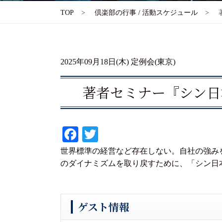
TOP
倶楽部の行事 / 活動スケジュール
2025年09月18日(木) 定例会(東京)
著者セミナー『シン日
Fa
T
ce
wi
世界標準の経営など存在しない。自社の強み
bo
tte
のダイナミズムを取り戻すために、「シン日
ok
r
ゲスト情報