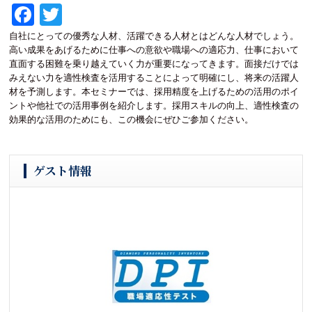
Fa
T
ce
wi
自社にとっての優秀な人材、活躍できる人材とはどんな人材でしょう。
高い成果をあげるために仕事への意欲や職場への適応力、仕事において
bo
tte
直面する困難を乗り越えていく力が重要になってきます。面接だけでは
ok
r
みえない力を適性検査を活用することによって明確にし、将来の活躍人
材を予測します。本セミナーでは、採用精度を上げるための活用のポイ
ントや他社での活用事例を紹介します。採用スキルの向上、適性検査の
効果的な活用のためにも、この機会にぜひご参加ください。
ゲスト情報