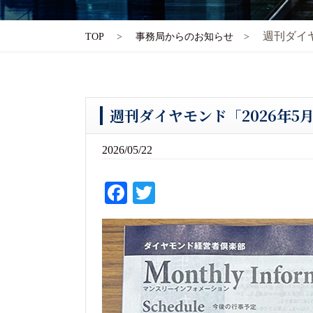
週刊ダイ
TOP
事務局からのお知らせ
週刊ダイヤモンド「2026年
2026/05/22
Fa
T
ce
wi
bo
tte
ok
r