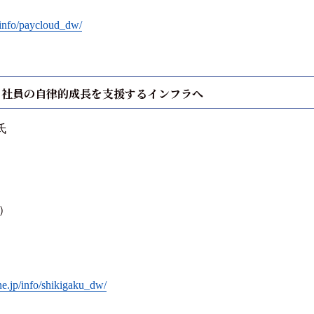
/info/paycloud_dw/
、社員の自律的成長を支援するインフラへ
氏
結）
ne.jp/info/shikigaku_dw/