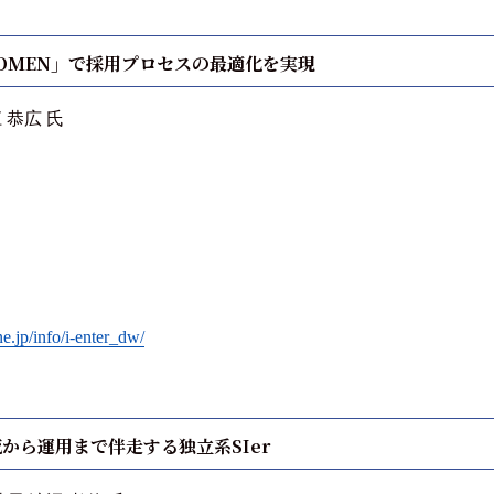
COMEN」で採用プロセスの最適化を実現
恭広 氏
e.jp/info/i-enter_dw/
から運用まで伴走する独立系SIer