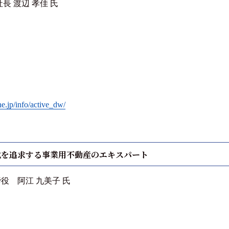
 渡辺 孝佳 氏
e.jp/info/active_dw/
化を追求する事業用不動産のエキスパート
役 阿江 九美子 氏