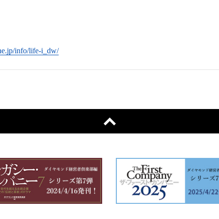
e.jp/info/life-i_dw/