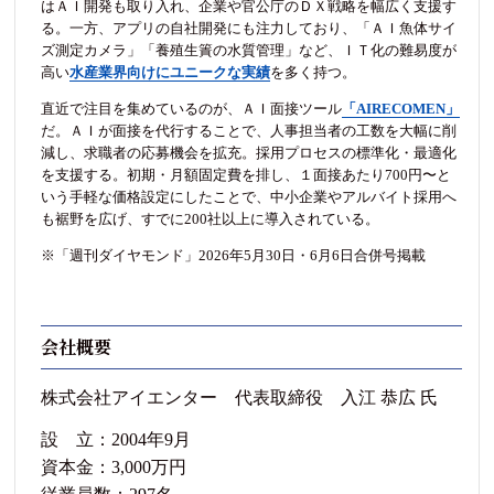
はＡＩ開発も取り入れ、企業や官公庁のＤＸ戦略を幅広く支援す
る。一方、アプリの自社開発にも注力しており、「ＡＩ魚体サイ
ズ測定カメラ」「養殖生簀の水質管理」など、ＩＴ化の難易度が
高い
水産業界向けにユニークな実績
を多く持つ。
直近で注目を集めているのが、ＡＩ面接ツール
「AIRECOMEN」
だ。ＡＩが面接を代行することで、人事担当者の工数を大幅に削
減し、求職者の応募機会を拡充。採用プロセスの標準化・最適化
を支援する。初期・月額固定費を排し、１面接あたり700円〜と
いう手軽な価格設定にしたことで、中小企業やアルバイト採用へ
も裾野を広げ、すでに200社以上に導入されている。
※「週刊ダイヤモンド」2026年5月30日・6月6日合併号掲載
会社概要
株式会社アイエンター 代表取締役 入江 恭広 氏
設 立：2004年9月
資本金：3,000万円