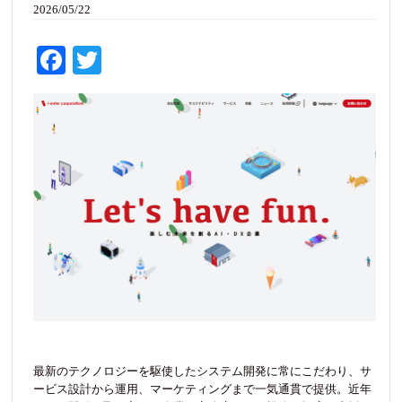
2026/05/22
Fa
T
ce
wi
bo
tte
ok
r
最新のテクノロジーを駆使したシステム開発に常にこだわり、サ
ービス設計から運用、マーケティングまで一気通貫で提供。近年