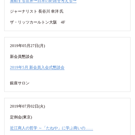
激動する世界〜日本の針路を考える〜
ジャーナリスト 長谷川 幸洋 氏
ザ・リッツカールトン大阪 4F
2019年05月27日(月)
新会員懇談会
2019年5月 新会員入会式懇談会
銀座サロン
2019年07月02日(火)
定例会(東京)
近江商人の哲学 ～「たねや」に学ぶ商いの……