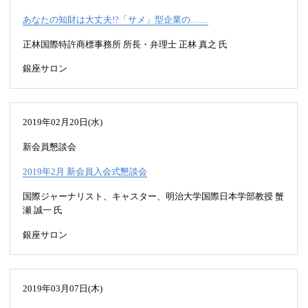
あなたの知財は大丈夫!?「サメ」型企業の……
正林国際特許商標事務所 所長・弁理士 正林 真之 氏
銀座サロン
2019年02月20日(水)
新会員懇談会
2019年2月 新会員入会式懇談会
国際ジャーナリスト、キャスター、明治大学国際日本学部教授 蟹
瀬 誠一 氏
銀座サロン
2019年03月07日(木)