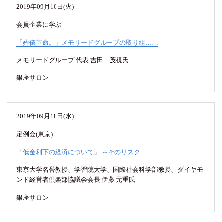
2019年09月10日(火)
会員企業に学ぶ
「葬儀革命。」メモリードグループの取り組……
メモリードグループ 代表 吉田 茂視氏
銀座サロン
2019年09月18日(水)
定例会(東京)
「低金利下の経済について」 ～そのリスク……
東京大学名誉教授、学習院大学、国際社会科学部教授、ダイヤモ
ンド経営者倶楽部協議会会長 伊藤 元重氏
銀座サロン