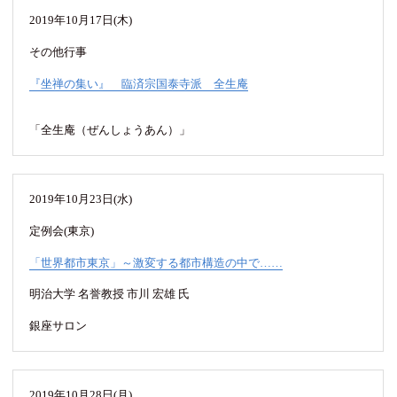
2019年10月17日(木)
その他行事
『坐禅の集い』 臨済宗国泰寺派 全生庵
「全生庵（ぜんしょうあん）」
2019年10月23日(水)
定例会(東京)
「世界都市東京」～激変する都市構造の中で……
明治大学 名誉教授 市川 宏雄 氏
銀座サロン
2019年10月28日(月)