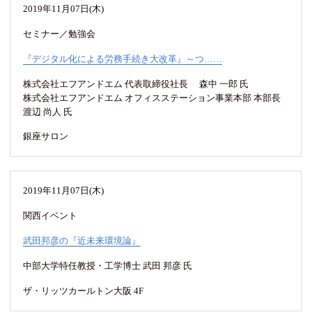
2019年11月07日(木)
セミナー／勉強会
『デジタル化による労務手続き大改革』～つ……
株式会社エフアンドエム 代表取締役社長 森中 一郎 氏
株式会社エフアンドエム オフィスステーション事業本部 本部長
渡辺 尚人 氏
銀座サロン
2019年11月07日(木)
関西イベント
武田邦彦の『近未来環境論』
中部大学特任教授・工学博士 武田 邦彦 氏
ザ・リッツカールトン大阪 4F