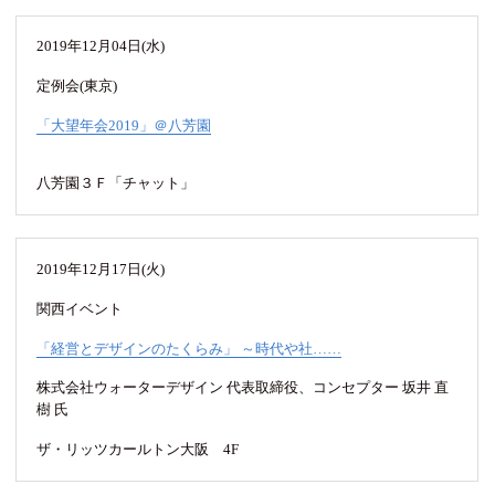
2019年12月04日(水)
定例会(東京)
「大望年会2019」＠八芳園
八芳園３Ｆ「チャット」
2019年12月17日(火)
関西イベント
「経営とデザインのたくらみ」 ～時代や社……
株式会社ウォーターデザイン 代表取締役、コンセプター 坂井 直
樹 氏
ザ・リッツカールトン大阪 4F