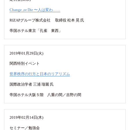
Change ,or Die 〜人は変わ……
RIZAPグループ株式会社 取締役 松本 晃 氏
帝国ホテル東京「孔雀 東西」
2019年01月29日(火)
関西特別イベント
世界秩序の行方と日本のリアリズム
国際政治学者 三浦 瑠麗 氏
帝国ホテル大阪５階 八重の間／吉野の間
2019年02月14日(木)
セミナー／勉強会