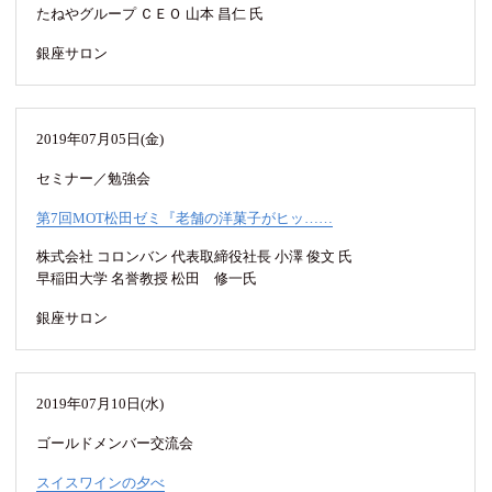
たねやグループ ＣＥＯ 山本 昌仁 氏
銀座サロン
2019年07月05日(金)
セミナー／勉強会
第7回MOT松田ゼミ『老舗の洋菓子がヒッ……
株式会社 コロンバン 代表取締役社長 小澤 俊文 氏
早稲田大学 名誉教授 松田 修一氏
銀座サロン
2019年07月10日(水)
ゴールドメンバー交流会
スイスワインの夕べ