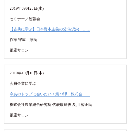
2019年09月25日(水)
セミナー／勉強会
【古典に学ぶ】日本資本主義の父 渋沢栄一……
作家 守屋 淳氏
銀座サロン
2019年10月10日(木)
会員企業に学ぶ
今あのトップに会いたい！第23弾 株式会……
株式会社農業総合研究所 代表取締役 及川 智正氏
銀座サロン