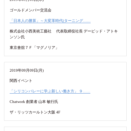
ゴールドメンバー交流会
「日本人の勝算」～大変革時代(ターニング……
株式会社小西美術工藝社 代表取締役社長 デービッド・アトキ
ンソン氏
東京會舘７Ｆ「マグノリア」
2019年09月09日(月)
関西イベント
「シリコンバレーに学ぶ新しい働き方」 ９……
Chatwork 創業者 山本 敏行氏
ザ・リッツカールトン大阪 4F