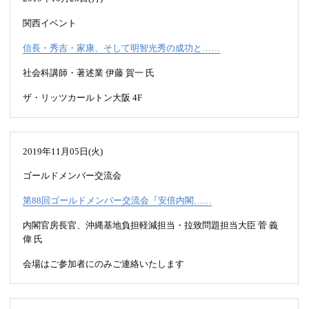
関西イベント
信長・秀吉・家康、そして明智光秀の成功と……
社会科講師・著述業 伊藤 賀一 氏
ザ・リッツカールトン大阪 4F
2019年11月05日(火)
ゴールドメンバー交流会
第88回ゴールドメンバー交流会『安倍内閣……
内閣官房長官、沖縄基地負担軽減担当・拉致問題担当大臣 菅 義
偉 氏
会場はご参加者にのみご連絡いたします