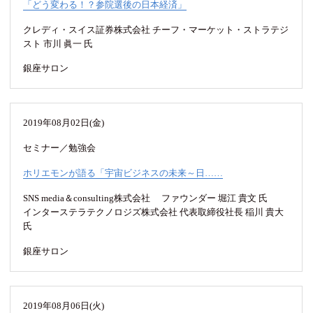
「どう変わる！？参院選後の日本経済」
クレディ・スイス証券株式会社 チーフ・マーケット・ストラテジ
スト 市川 眞一 氏
銀座サロン
2019年08月02日(金)
セミナー／勉強会
ホリエモンが語る「宇宙ビジネスの未来～日……
SNS media＆consulting株式会社 ファウンダー 堀江 貴文 氏
インターステラテクノロジズ株式会社 代表取締役社長 稲川 貴大
氏
銀座サロン
2019年08月06日(火)