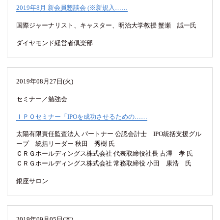
2019年8月 新会員懇談会 (※新規入……
国際ジャーナリスト、キャスター、明治大学教授 蟹瀬 誠一氏
ダイヤモンド経営者倶楽部
2019年08月27日(火)
セミナー／勉強会
ＩＰＯセミナー「IPOを成功させるための……
太陽有限責任監査法人 パートナー 公認会計士 IPO統括支援グル
ープ 統括リーダー 秋田 秀樹 氏
ＣＲＧホールディングス株式会社 代表取締役社長 古澤 孝 氏
ＣＲＧホールディングス株式会社 常務取締役 小田 康浩 氏
銀座サロン
2019年09月05日(木)