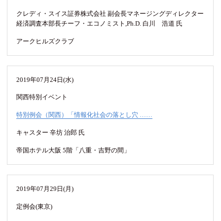
クレディ・スイス証券株式会社 副会長マネージングディレクター
経済調査本部長チーフ・エコノミスト,Ph.D. 白川 浩道 氏
アークヒルズクラブ
2019年07月24日(水)
関西特別イベント
特別例会（関西）「情報化社会の落とし穴 ……
キャスター 辛坊 治郎 氏
帝国ホテル大阪 5階「八重・吉野の間」
2019年07月29日(月)
定例会(東京)