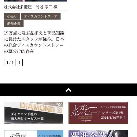
株式会社多慶屋 竹谷 宗二 様
小売り
ディスカウントストア
老舗企業
19万点に及ぶ品揃えと商品知識
に長けたスタッフが強み。日本
の総合ディスカウントストアー
の草分け的存在
1 / 1
1