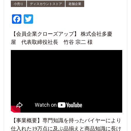
小売り
ディスカウントストア
老舗企業
Fa
T
ce
wi
【会員企業クローズアップ】 株式会社多慶
bo
tte
屋 代表取締役社長 竹谷 宗二 様
ok
r
【事業概要】専門知識を持ったバイヤーにより
仕入れた19万点に及ぶ品揃えと商品知識に長け