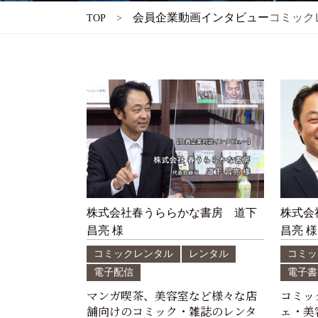
会員企業動画インタビュー
コミック
TOP
株式会社春うららかな書房 道下
株式会
昌亮 様
昌亮 様
コミックレンタル
レンタル
コミッ
電子配信
電子書
マンガ喫茶、美容室など様々な店
コミッ
舗向けのコミック・雑誌のレンタ
ェ・美