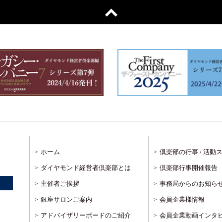
ホーム
倶楽部の行事 / 活動
ダイヤモンド経営者倶楽部とは
倶楽部行事開催報告
主催者ご挨拶
事務局からのお知ら
銀座サロンご案内
会員企業様情報
アドバイザリーボードのご紹介
会員企業動画インタ