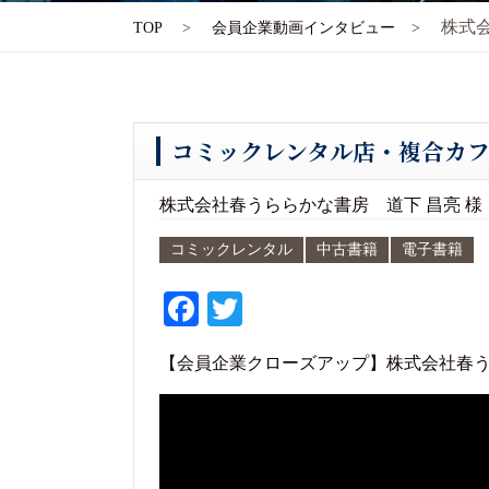
株式
TOP
会員企業動画インタビュー
コミックレンタル店・複合カ
株式会社春うららかな書房 道下 昌亮 様
コミックレンタル
中古書籍
電子書籍
Fa
T
ce
wi
【会員企業クローズアップ】株式会社春う
bo
tte
ok
r