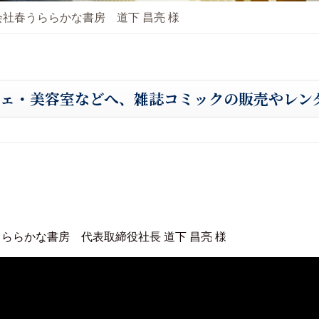
会社春うららかな書房 道下 昌亮 様
フェ・美容室などへ、雑誌コミックの販売やレン
ららかな書房 代表取締役社長 道下 昌亮 様