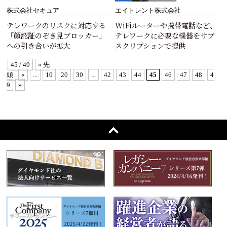
株式会社セキュア
エイトレント株式会社
テレワークのリスクに対応する
WiFiルーターや携帯電話など、
「顔認証のぞき見ブロッカー」
テレワークに必要な機器をサブ
への引き合いが拡大
スクリプションで提供
45 / 49
« 先
頭
«
...
10
20
30
...
42
43
44
45
46
47
48
4
9
»