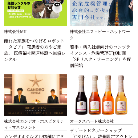
株式会社MJI
株式会社エス・ピー・ネットワー
ク
離れた家族をつなげるロボット
「タピア」 罹患者の方やご家
若手・新入社員向けのコンプラ
族、 医療福祉関連施設へ無償レ
イアンス・危機管理研修動画
ンタル
「SPリスク・ラーニング」を配
信開始
株式会社カンデオ・ホスピタリテ
オークスハート株式会社
ィ・マネジメント
デザートビネガーショップ
カンデオホテルズ19店舗にてテ
「OSUYA」。数量限定アウトレ