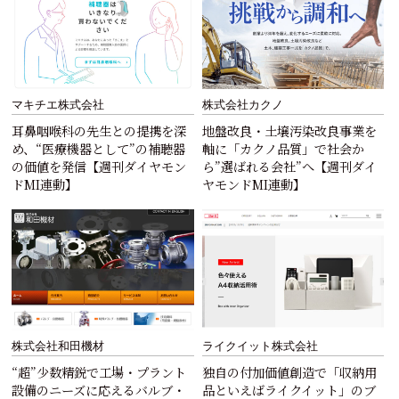
マキチエ株式会社
株式会社カクノ
耳鼻咽喉科の先生との提携を深
地盤改良・土壌汚染改良事業を
め、“医療機器として”の補聴器
軸に「カクノ品質」で社会か
の価値を発信【週刊ダイヤモン
ら”選ばれる会社”へ【週刊ダイ
ドMI連動】
ヤモンドMI連動】
株式会社和田機材
ライクイット株式会社
“超”少数精鋭で工場・プラント
独自の付加価値創造で「収納用
設備のニーズに応えるバルブ・
品といえばライクイット」のブ