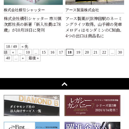
株式会社横引シャッター
アース製薬株式会社
株式会社横引シャッター 市川慎
アース製薬がJR神田駅のネーミ
次郎社長の新著「新入社員は78
ングライツ取得。山手線の発車
歳」が10月18日に発刊
メロディはモンダミンのCM曲、
4つの出口は商品名に
18 / 49
« 先
頭
«
...
10
...
15
16
17
18
19
20
21
22
...
30
40
...
»
最後 »