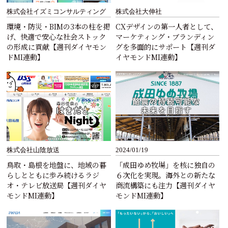
株式会社イズミコンサルティング
株式会社大伸社
環境・防災・BIMの3本の柱を掲
CXデザインの第一人者として、
げ、快適で安心な社会ストック
マーケティング・ブランディン
の形成に貢献【週刊ダイヤモン
グを多面的にサポート【週刊ダ
ドMI連動】
イヤモンドMI連動】
株式会社山陰放送
2024/01/19
鳥取・島根を地盤に、地域の暮
「成田ゆめ牧場」を核に独自の
らしとともに歩み続けるラジ
６次化を実現。海外との新たな
オ・テレビ放送局【週刊ダイヤ
商流構築にも注力【週刊ダイヤ
モンドMI連動】
モンドMI連動】