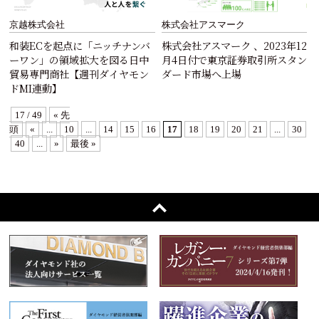
京越株式会社
株式会社アスマーク
和装ECを起点に「ニッチナンバ
株式会社アスマーク 、2023年12
ーワン」の領域拡大を図る日中
月4日付で東京証券取引所スタン
貿易専門商社【週刊ダイヤモン
ダード市場へ上場
ドMI連動】
17 / 49
« 先
頭
«
...
10
...
14
15
16
17
18
19
20
21
...
30
40
...
»
最後 »