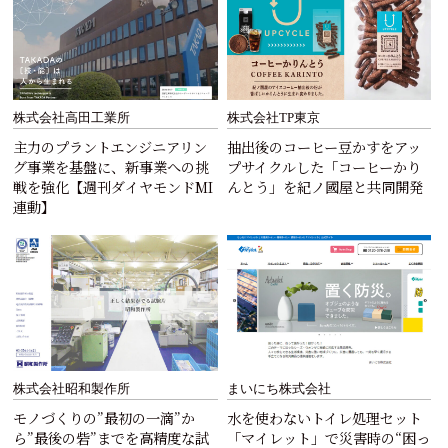
株式会社高田工業所
株式会社TP東京
主力のプラントエンジニアリン
抽出後のコーヒー豆かすをアッ
グ事業を基盤に、新事業への挑
プサイクルした「コーヒーかり
戦を強化【週刊ダイヤモンドMI
んとう」を紀ノ國屋と共同開発
連動】
株式会社昭和製作所
まいにち株式会社
モノづくりの”最初の一滴”か
水を使わないトイレ処理セット
ら”最後の砦”までを高精度な試
「マイレット」で災害時の“困っ