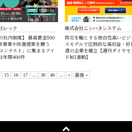
社レック
株式会社ニシハタシステム
の社内制度】 最高賞金500
防災を軸とする独自性高いビジ
! 新事業や改善提案を競う
スモデルで圧倒的な高収益・好
Gコンテスト」に集まるアイ
遇の企業を確立【週刊ダイヤモ
は年間400件
ドMI連動】
15
16
17
...
30
40
...
»
最後 »