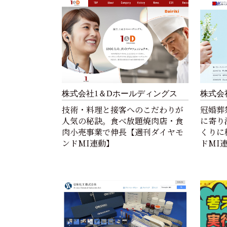
株式会社1＆Dホールディングス
株式会
技術・料理と接客へのこだわりが
冠婚葬
人気の秘訣。食べ放題焼肉店・食
に寄り
肉小売事業で伸長【週刊ダイヤモ
くりに
ンドMI連動】
ドMI