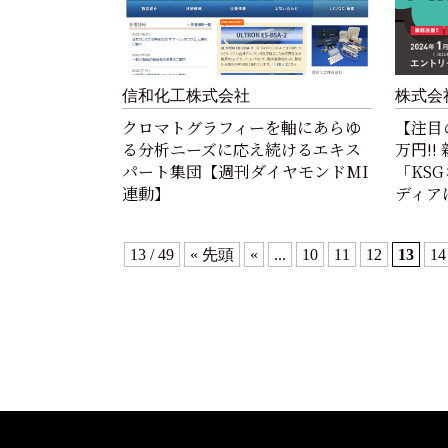
信和化工株式会社
株式会
クロマトグラフィーを軸にあらゆ
【注目
る分析ニーズに応え続けるエキス
万円!
パート集団【週刊ダイヤモンドMI
「KS
連動】
ディア
13 / 49
« 先頭
«
...
10
11
12
13
14