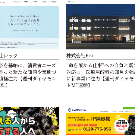
社レック
株式会社Kist
祭を基軸に、消費者ニーズ
“命を預かる仕事”への自負と緊
添った新たな価値や業態づ
対応力。医療用酸素の知見を強
積極注力【週刊ダイヤモン
に新事業に注力【週刊ダイヤモ
連動】
ドMI連動】