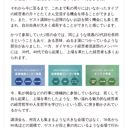
それから今に至るまで、これまで私の周りにはいなかったタイプ
の経営者の方々とたくさん交流する機会を得ることができまし
た。また、ゲスト講師から忌憚のないお話を聞く機会にも多く恵
まれ、自分自身が大きく成長することができたと感じています。
かつて参加していた2世の会では、同じような境遇の2代目社長同
士ということもあり、ある意味、ぬるま湯につかっているような
部分がありました。一方、ダイヤモンド経営者倶楽部のメンバー
には、30代、40代で自ら起業し、上場を果たした経営者も多くお
られます。
今、私が例会などの行事に積極的に参加しているのは、若くして
自ら起業し、上場を果たしたような、勢い溢れる魅力的な経営者
の経営哲学や人生哲学を学びたいという思いに突き動かされてい
るからです。
講演会も、何百人も集まるような大きな会場ではなく、50名から
80名ほどの規模で、ゲストが目と鼻の先にいるような会場で行わ