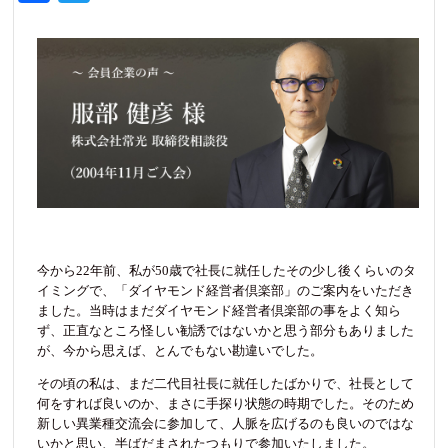
ce
wi
bo
tte
ok
r
今から22年前、私が50歳で社長に就任したその少し後くらいのタ
イミングで、「ダイヤモンド経営者倶楽部」のご案内をいただき
ました。当時はまだダイヤモンド経営者倶楽部の事をよく知ら
ず、正直なところ怪しい勧誘ではないかと思う部分もありました
が、今から思えば、とんでもない勘違いでした。
その頃の私は、まだ二代目社長に就任したばかりで、社長として
何をすれば良いのか、まさに手探り状態の時期でした。そのため
新しい異業種交流会に参加して、人脈を広げるのも良いのではな
いかと思い、半ばだまされたつもりで参加いたしました。