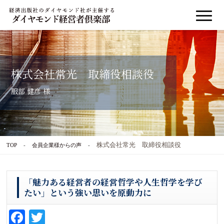
株式会社常光 取締役相談役
服部 健彦 様
株式会社常光 取締役相談役
TOP
会員企業様からの声
「魅力ある経営者の経営哲学や人生哲学を学び
たい」という強い思いを原動力に
Fa
T