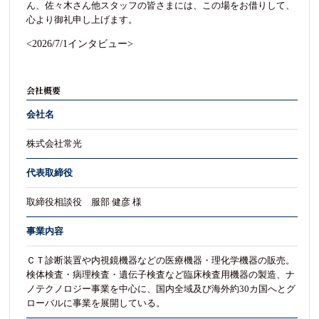
ん、佐々木さん他スタッフの皆さまには、この場をお借りして、
心より御礼申し上げます。
<2026/7/1インタビュー>
会社概要
会社名
株式会社常光
代表取締役
取締役相談役 服部 健彦 様
事業内容
ＣＴ診断装置や内視鏡機器などの医療機器・理化学機器の販売。
検体検査・病理検査・遺伝子検査など臨床検査用機器の製造、ナ
ノテクノロジー事業を中心に、国内全域及び海外約30カ国へとグ
ローバルに事業を展開している。