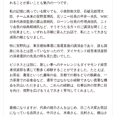
れることが多いことも魅力の一つです。
私の記憶に残っている限りでも、小泉防衛大臣、石破元総理大
臣、チーム未来の安野貴博氏、元ソニー社長の平井一夫氏、WBC
日本代表前監督の栗山英樹氏、ローソン社長の竹増貞信氏、ニト
リ会長の似鳥昭雄氏など、そうそうたる方々のご講演を聞くこと
が出来ました。いずれも示唆に富んだお話で、私にとって大きな
成長の糧となりました。
特に安野氏は、東京都知事選に落選直後の講演会であり、誰も国
政に出るとは思っていなかったので、ダイヤモンド経営者倶楽部
の演者選択の先見の明を見た思いでした。
ビジネスとは別に、新しい事へのチャレンジもダイヤモンド経営
者倶楽部を通じて数多く経験することができました。たとえば、
お茶会、書道といった趣味の会、京都での都をどりの観劇会、一
力茶屋での会食会など、通常ではなかなか経験できない貴重な機
会を沢山いただきました。これらの経験は、仕事以外の世界に目
を向け、視野を広げるうえで大きく寄与してくれました。
最後になりますが、代表の徳力さんをはじめ、日ごろ大変お世話
になっている吉田さん、中川さん、木南さん、北村さん、横山さ