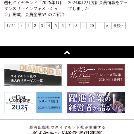
週刊ダイヤモンド「2025年1月
2024年12月度新会員情報をアッ
マンスリーインフォメーショ
プしました！
ン」掲載、会員企業5社のご紹介
4 / 24
«
1
2
3
4
5
6
7
8
...
20
...
»
最後 »