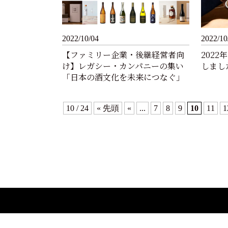
2022/10/04
2022/10
【ファミリー企業・後継経営者向
202
け】レガシー・カンパニーの集い
しまし
「日本の酒文化を未来につなぐ」
10 / 24
« 先頭
«
...
7
8
9
10
11
1