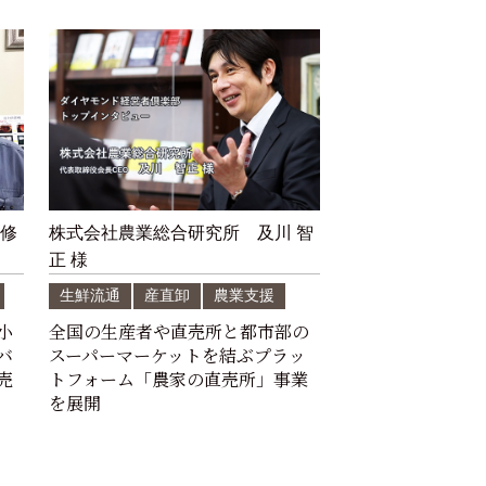
 修
株式会社農業総合研究所 及川 智
正 様
生鮮流通
産直卸
農業支援
小
全国の生産者や直売所と都市部の
バ
スーパーマーケットを結ぶプラッ
売
トフォーム「農家の直売所」事業
を展開