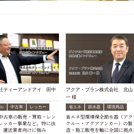
社ティーアンドアイ 田中
アクア・プラン株式会社 北山
一 様
ル
中古車
レッカー
省エネ
節水器
環境商品
中古車の販売・買取・レン
省エネ型環境保全節水器（アク
レッカー事業など。特に法
クルー・アクアアンカー）の製
、運送業者向けに強み
造・施工販売を軸に全国に拠点