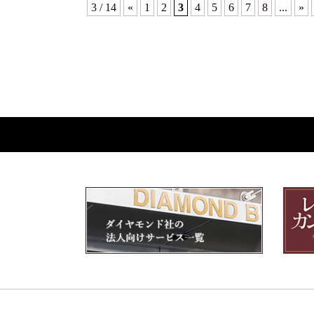
3 / 14
«
1
2
3
4
5
6
7
8
...
»