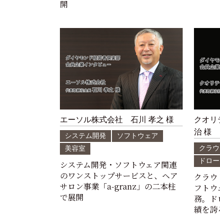
開
エーソル株式会社 石川 孝之 様
クオリ
治 様
システム開発
ソフトウェア
クラウ
美容室
ドロー
システム開発・ソフトウェア関連
のワンストップサービスと、ヘア
クラウ
サロン事業「a-granz」の二本柱
フトウ
で展開
務。ド
績を誇