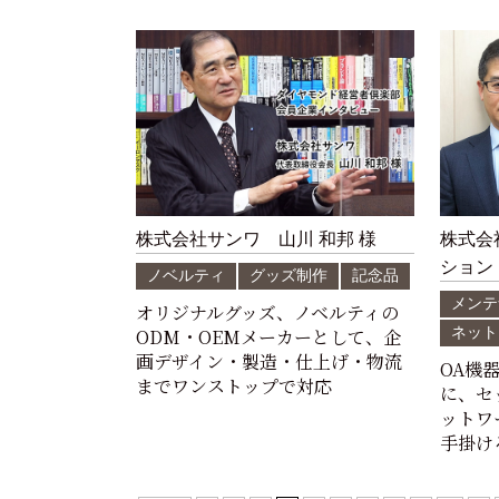
株式会社サンワ 山川 和邦 様
株式会
ション
ノベルティ
グッズ制作
記念品
メンテ
オリジナルグッズ、ノベルティの
ODM・OEMメーカーとして、企
ネット
画デザイン・製造・仕上げ・物流
OA機
までワンストップで対応
に、セ
ットワ
手掛け