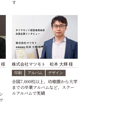
す
 様
株式会社マツモト 松本 大輝 様
印刷
アルバム
デザイン
全国7,000校以上、幼稚園から大学
までの卒業アルバムなど、スクー
ルアルバムで実績
ン
ワ