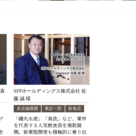
 喜
SFPホールディングス株式会社 佐
藤 誠 様
多店舗展開
東証一部
飲食店
ア
「磯丸水産」「鳥良」など、業界
を代表する人気飲食店を複数展
を
開。新業態開発も積極的に乗り出