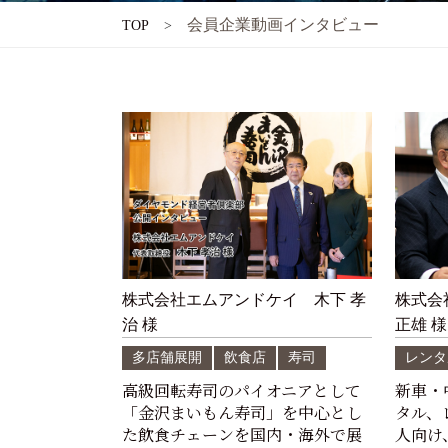
会員企業動画インタビュー
TOP
株式会社エムアンドケイ 木下 孝
株式会
治 様
正雄 様
多店舗展開
飲食店
寿司
レンタ
高級回転寿司のパイオニアとして
新車・
「金沢まいもん寿司」を中心とし
タル、
た飲食チェーンを国内・海外で展
人向け