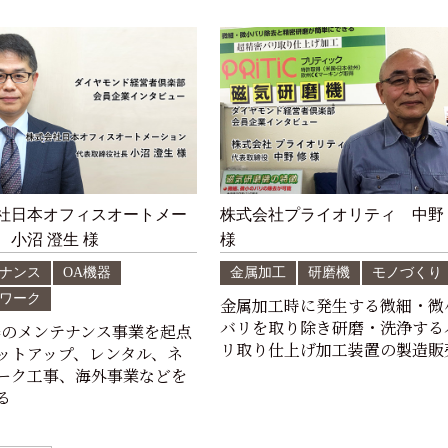
社日本オフィスオートメー
株式会社プライオリティ 中野
 小沼 澄生 様
様
ナンス
OA機器
金属加工
研磨機
モノづくり
ワーク
金属加工時に発生する微細・微
バリを取り除き研磨・洗浄する
器のメンテナンス事業を起点
リ取り仕上げ加工装置の製造販
ットアップ、レンタル、ネ
ーク工事、海外事業などを
る