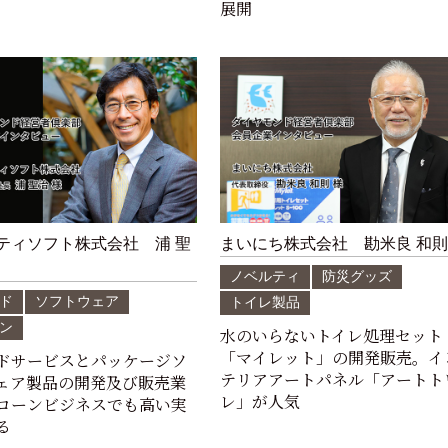
展開
ティソフト株式会社 浦 聖
まいにち株式会社 勘米良 和則
ノベルティ
防災グッズ
ド
ソフトウェア
トイレ製品
ン
水のいらないトイレ処理セット
「マイレット」の開発販売。イ
ドサービスとパッケージソ
テリアアートパネル「アートト
ェア製品の開発及び販売業
レ」が人気
ローンビジネスでも高い実
る