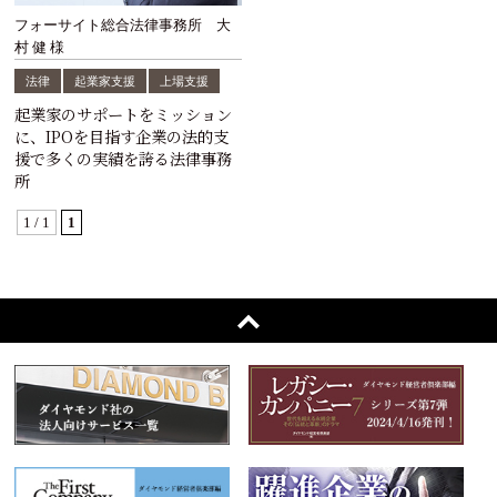
フォーサイト総合法律事務所 大
村 健 様
法律
起業家支援
上場支援
起業家のサポートをミッション
に、IPOを目指す企業の法的支
援で多くの実績を誇る法律事務
所
1 / 1
1