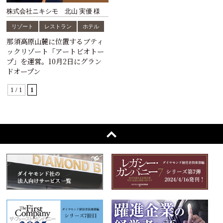
株式会社ニキシモ 北山 実優 様
リゾート
レストラン
ホテル
那須高原山麓に位置するブティ
ックリゾート「アートビオトー
プ」を運営。10月2日にグラン
ドオープン
1 / 1
1