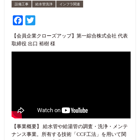
設備工事
給水管洗浄
インフラ関連
Fa
T
ce
wi
【会員企業クローズアップ】第一綜合株式会社 代表
bo
tte
取締役 出口 裕樹 様
ok
r
【事業概要】 給水管や給湯管の調査・洗浄・メンテ
ナンス事業。所有する技術「CCF工法」を用いて関