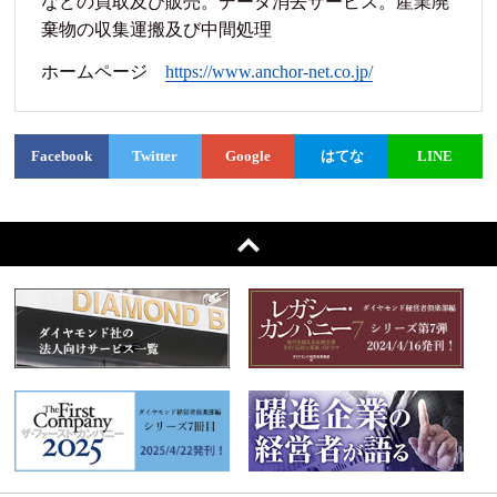
などの買取及び販売。データ消去サービス。産業廃
棄物の収集運搬及び中間処理
ホームページ
https://www.anchor-net.co.jp/
Facebook
Twitter
Google
はてな
LINE