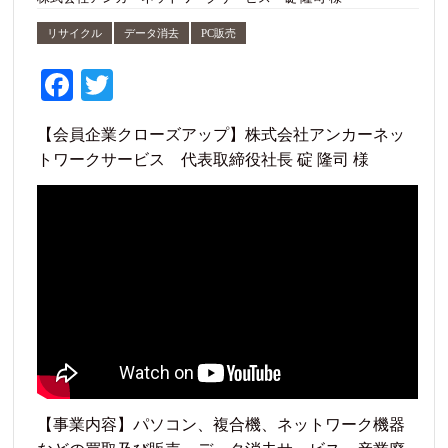
リサイクル
データ消去
PC販売
Fa
T
ce
wi
【会員企業クローズアップ】株式会社アンカーネッ
bo
tte
トワークサービス 代表取締役社長 碇 隆司 様
ok
r
【事業内容】パソコン、複合機、ネットワーク機器