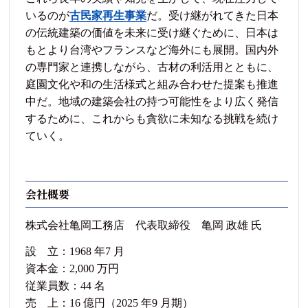
いるのが
古民家再生事業
だ。受け継がれてきた日本
の伝統建築の価値を未来に受け継ぐために、日本は
もとより台湾やフランスなど海外にも展開。国内外
の専門家と連携しながら、古材の利活用とともに、
庭園文化や和の生活様式と組み合わせた提案も推進
中だ。地域の建築会社の持つ可能性をより広く発信
するために、これからも貪欲に未知なる挑戦を続け
ていく。
会社概要
株式会社亀岡工務店 代表取締役 亀岡 政雄 氏
設 立：1968 年7 月
資本金：2,000 万円
従業員数：44 名
売 上：16 億円（2025 年9 月期）