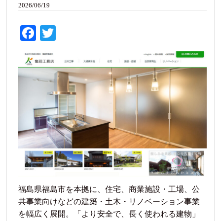
2026/06/19
Fa
T
ce
wi
bo
tte
ok
r
福島県福島市を本拠に、住宅、商業施設・工場、公
共事業向けなどの建築・土木・リノベーション事業
を幅広く展開。「より安全で、長く使われる建物」