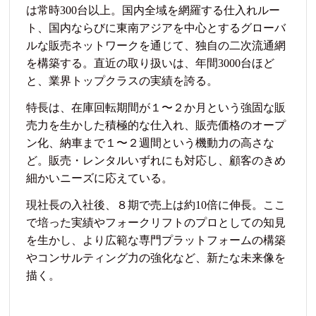
は常時300台以上。国内全域を網羅する仕入れルー
ト、国内ならびに東南アジアを中心とするグローバ
ルな販売ネットワークを通じて、独自の二次流通網
を構築する。直近の取り扱いは、年間3000台ほど
と、業界トップクラスの実績を誇る。
特長は、在庫回転期間が１〜２か月という強固な販
売力を生かした積極的な仕入れ、販売価格のオープ
ン化、納車まで１〜２週間という機動力の高さな
ど。販売・レンタルいずれにも対応し、顧客のきめ
細かいニーズに応えている。
現社長の入社後、８期で売上は約10倍に伸長。ここ
で培った実績やフォークリフトのプロとしての知見
を生かし、より広範な専門プラットフォームの構築
やコンサルティング力の強化など、新たな未来像を
描く。