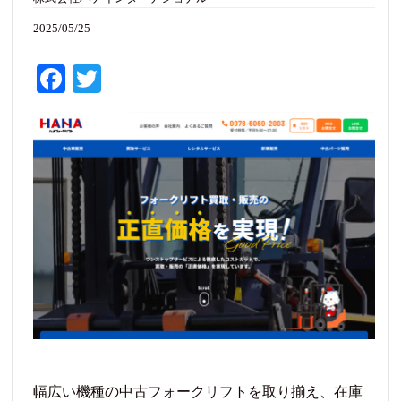
2025/05/25
Fa
T
ce
wi
bo
tte
ok
r
幅広い機種の中古フォークリフトを取り揃え、在庫