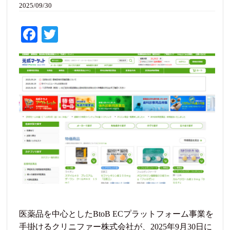
2025/09/30
Fa
T
ce
wi
bo
tte
ok
r
医薬品を中心としたBtoB ECプラットフォーム事業を
手掛けるクリニファー株式会社が、2025年9月30日に