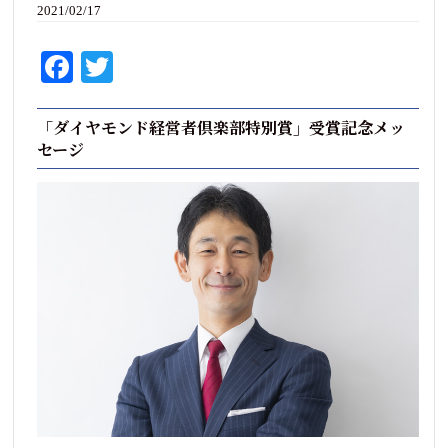
2021/02/17
Fa
T
ce
wi
bo
tte
「ダイヤモンド経営者倶楽部特別賞」受賞記念メッ
セージ
ok
r