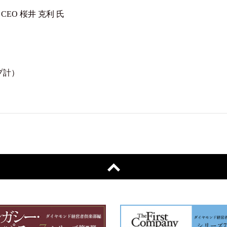
O 桜井 克利 氏
ープ計）