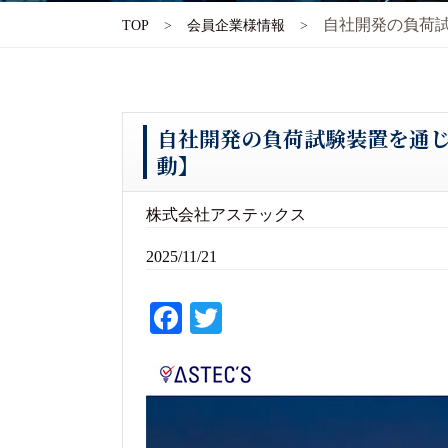
自社開発の負荷試
TOP
会員企業様情報
自社開発の負荷試験装置を通じ
動】
株式会社アステックス
2025/11/21
Fa
T
ce
wi
bo
tte
ok
r