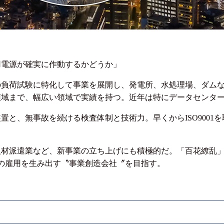
電源が確実に作動するかどうか」
負荷試験に特化して事業を展開し、発電所、水処理場、ダムな
領域まで、幅広い領域で実績を持つ。近年は特にデータセンタ
と、無事故を続ける検査体制と技術力。早くからISO9001
材派遣業など、新事業の立ち上げにも積極的だ。「百花繚乱」
人の雇用を生み出す〝事業創造会社〞を目指す。