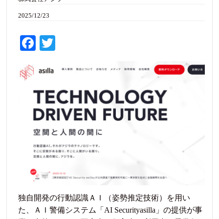
2025/12/23
Fa
T
ce
wi
bo
tte
ok
r
独自開発の行動認識ＡＩ（姿勢推定技術）を用い
た、ＡＩ警備システム「AI Securityasilla」の提供が事