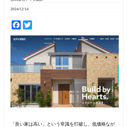
2024/12/14
Fa
T
ce
wi
bo
tte
ok
r
「良い家は高い」という常識を打破し、低価格なが