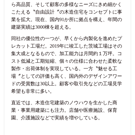
ら高品質、そして顧客の多様なニーズにきめ細かく
こたえる〝自由設計〞の木造住宅をコンセプトに事
業を拡大。現在、国内91か所に拠点を構え、年間の
建築実績は3000棟を超える。
同社の優位性の一つが、早くから内製化を進めたプ
レカット工場だ。2019年に竣工した茨城工場はその
集大成となるもので、加工能力は月間約１万坪。コ
スト低減と工期短縮、個々の仕様に合わせた柔軟な
製作・出荷体制を実現している。一方〝魅せる工
場〞としての評価も高く、国内外のデザインアワー
ドの受賞数は30以上。顧客や取引先などの工場見学
希望も非常に多い。
直近では、木造住宅建築のノウハウを生かした商
業・事業用建築にも注力。店舗や医療施設、保育
園、介護施設などで実績を増やしている。