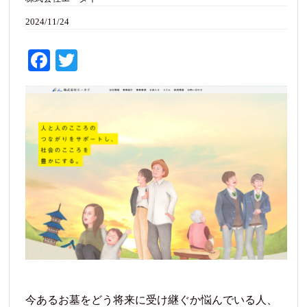
2024/11/24
Fa
T
ce
wi
bo
tte
ok
r
今あるお墓をどう将来に受け継ぐか悩んでいる人、