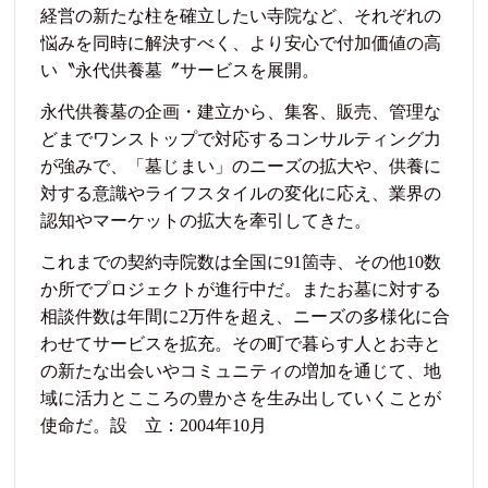
経営の新たな柱を確立したい寺院など、それぞれの
悩みを同時に解決すべく、より安心で付加価値の高
い〝永代供養墓〞サービスを展開。
永代供養墓の企画・建立から、集客、販売、管理な
どまでワンストップで対応するコンサルティング力
が強みで、「墓じまい」のニーズの拡大や、供養に
対する意識やライフスタイルの変化に応え、業界の
認知やマーケットの拡大を牽引してきた。
これまでの契約寺院数は全国に91箇寺、その他10数
か所でプロジェクトが進行中だ。またお墓に対する
相談件数は年間に2万件を超え、ニーズの多様化に合
わせてサービスを拡充。その町で暮らす人とお寺と
の新たな出会いやコミュニティの増加を通じて、地
域に活力とこころの豊かさを生み出していくことが
使命だ。設 立：2004年10月