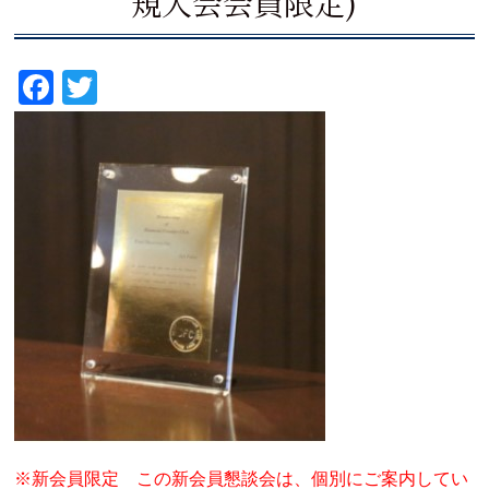
規入会会員限定)
Fa
T
ce
wi
bo
tte
ok
r
※新会員限定 この新会員懇談会は、個別にご案内してい