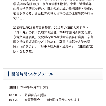
学 高等教育院 教授、奈良大学特別教授。中世・近世城郭
の考古学的研究を行い、日本各地の城の発掘調査・整備の
委員を務める。また世界の城と日本の城の比較研究を行っ
ている。
2015年に第28回濱田青陵賞。2016年のNHK大河ドラマ
『真田丸』の真田丸城郭考証者。2018年奈良新聞文化賞。
永青文庫評議員、文化財石垣保存技術協議会評議員、奈良
国立博物館評議員などを務める。著書『城郭考古学の冒
険』（幻冬舎）、『歴史を読み解く城歩き』（朝日新聞出
版）など多数。
開催時間/スケジュール
開催日 : 2026年07月22日(水)
18：00～ 基調講演＆質疑
19：20～ 食事懇親会 ※時間は目安になります