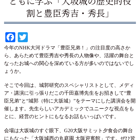
ともに学ぶ「大坂城の歴史的役
割と豊臣秀吉・秀長」
Fa
T
ce
wi
今年のNHK大河ドラマ「豊臣兄弟！」の注目度の高さか
bo
tte
ら、あらためて豊臣秀吉や秀長の人物像や、活躍の舞台と
なったお城への関心を深めている方が多いのではないでし
ok
r
ょうか。
そこで今回は、城郭研究のスペシャリストとして、メディ
ア・講演に引っ張りだこの千田嘉博先生をお招きして“豊
臣兄弟”と“城郭（特に大坂城）”をテーマにした講演会を開
催します。先生らしいアカデミックでユニークな視点をも
とに、経営のヒントにもなるお話もいっぱいです。
会場は大坂城のすぐ眼下、G20大阪サミット夕食会の舞台
にもなった「大阪城西の丸庭園 大阪迎賓館」です。ぜひ皆