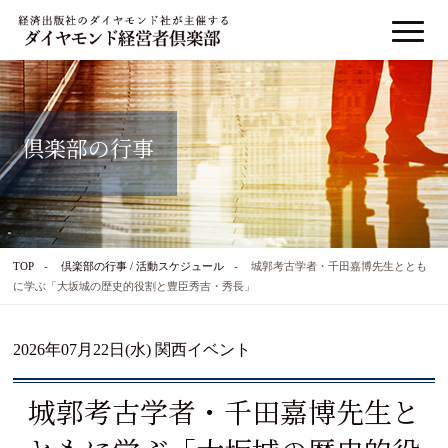
倶楽部の行事
TOP
倶楽部の行事 / 活動スケジュール
城郭考古学者・千田嘉博先生ととも
に学ぶ「大坂城の歴史的役割と豊臣秀吉・秀長」
2026年07月22日(水) 関西イベント
城郭考古学者・千田嘉博先生と