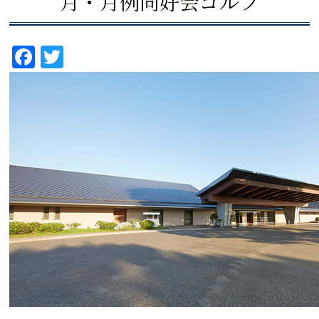
月・月例同好会ゴルフ
Fa
T
ce
wi
bo
tte
ok
r