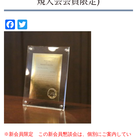
規入会会員限定)
Fa
T
ce
wi
bo
tte
ok
r
※新会員限定 この新会員懇談会は、個別にご案内してい