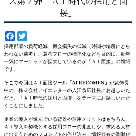
ズ第２弾「ＡＩ時代の採用と面
接」
Fa
T
ce
wi
採用部署の負荷軽減、機会損失の低減（時間や場所にとら
bo
tte
われない選考）、選考フローの標準化などを目的に、近年
一気にマーケットが拡大しているのが「ＡＩ面接」の領域
ok
r
です。
そこで今回はＡＩ面接ツール
「AI RECOMEN」
が急伸長
中の、株式会社アイエンターの入江恭広社長にお越しいた
だき、「ＡＩ時代の採用と面接」をテーマにお話しいただ
くことにしました。
企業の導入が進んでいる背景や運用メリットはもちろん、
ＡＩ導入を契機とする採用フローの見直しや、求める人材
に出会うためのプロンプトの作り込み、情報共有の潤滑化