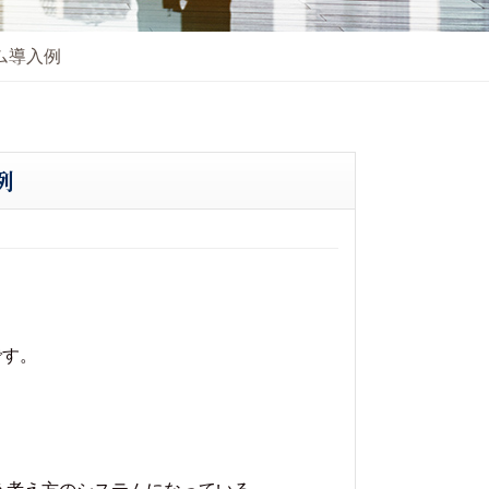
ム導入例
例
です。