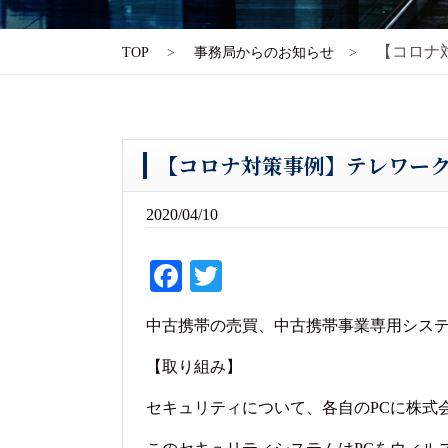
【コロナ
TOP
事務局からのお知らせ
【コロナ対策事例】テレワー
2020/04/10
Fa
T
ce
wi
中古携帯の売買、中古携帯事業専用シス
bo
tte
ok
r
【取り組み】
セキュリティについて、各自のPCに株式会社Blue