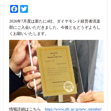
Fa
T
ce
wi
2026年7月度は新たに4社、ダイヤモンド経営者倶楽
bo
tte
部にご入会いただきました。今後ともどうぞよろし
ok
r
くお願いいたします。
情報詳細はこちら
https://www.dfc.ne.jp/new_member/