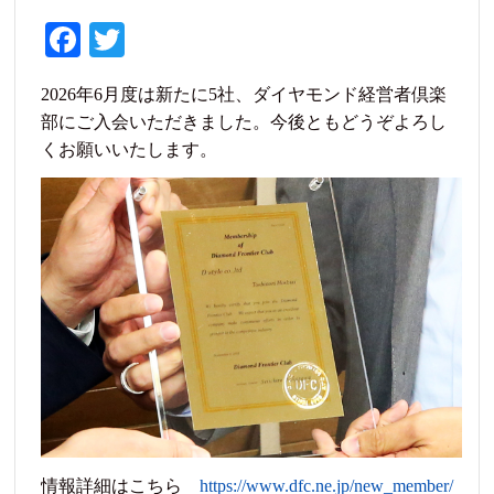
Fa
T
ce
wi
2026年6月度は新たに5社、ダイヤモンド経営者倶楽
bo
tte
部にご入会いただきました。今後ともどうぞよろし
ok
r
くお願いいたします。
情報詳細はこちら
https://www.dfc.ne.jp/new_member/