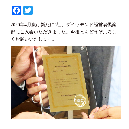
Fa
T
ce
wi
2026年4月度は新たに5社、ダイヤモンド経営者倶楽
bo
tte
部にご入会いただきました。今後ともどうぞよろし
ok
r
くお願いいたします。