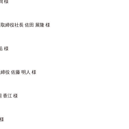
潤 様
表取締役社長
佐田 展隆 様
岳 様
役 佐藤 明人 様
 香江 様
様