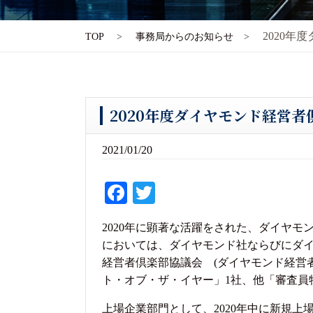
2020
TOP
事務局からのお知らせ
2020年度ダイヤモンド経営
2021/01/20
Fa
T
ce
wi
2020年に顕著な活躍をされた、ダイヤ
bo
tte
においては、ダイヤモンド社ならびにダイヤ
ok
r
経営者倶楽部協議会 (ダイヤモンド経営
ト・オブ・ザ・イヤー」1社、他「審査員
上場企業部門として、2020年中に新規上場を