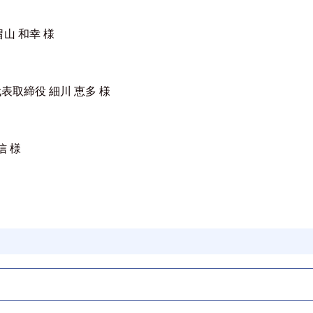
山 和幸 様
取締役 細川 恵多 様
信 様