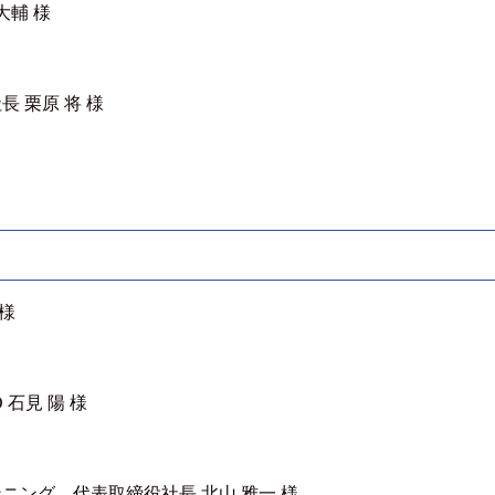
大輔 様
 栗原 将 様
様
石見 陽 様
ング 代表取締役社長 北山 雅一 様