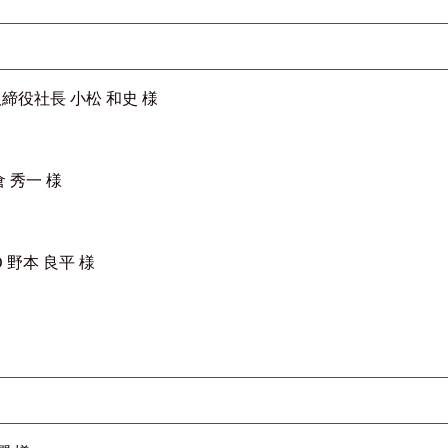
役社長 小松 和史 様
 秀一 様
野本 良平 様