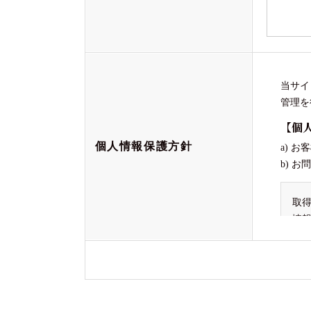
当サイ
管理を
【個
個人情報保護方針
a) 
b) 
取
情
監
ご
公
個