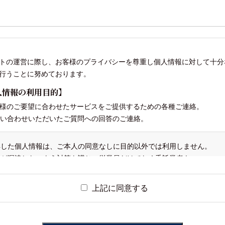
トの運営に際し、お客様のプライバシーを尊重し個人情報に対して十分
行うことに努めております。
人情報の利用目的】
お客様のご要望に合わせたサービスをご提供するための各種ご連絡。
お問い合わせいただいたご質問への回答のご連絡。
得した個人情報は、ご本人の同意なしに目的以外では利用しません。
報が漏洩しないよう対策を講じ、従業員だけでなく委託業者も
督します。
本人の同意を得ずに第三者に情報を提供しません。 ご本人からの求めに
上記に同意する
開された個人情報が事実と異なる場合、訂正や削除に応じます。
人情報の取り扱いに関する苦情に対し、適切・迅速に対処します。