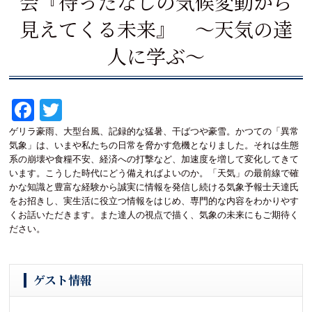
会『待ったなしの気候変動から
見えてくる未来』 ～天気の達
人に学ぶ～
Fa
T
ce
wi
ゲリラ豪雨、大型台風、記録的な猛暑、干ばつや豪雪。かつての「異常
気象」は、いまや私たちの日常を脅かす危機となりました。それは生態
bo
tte
系の崩壊や食糧不安、経済への打撃など、加速度を増して変化してきて
ok
r
います。こうした時代にどう備えればよいのか。「天気」の最前線で確
かな知識と豊富な経験から誠実に情報を発信し続ける気象予報士天達氏
をお招きし、実生活に役立つ情報をはじめ、専門的な内容をわかりやす
くお話いただきます。また達人の視点で描く、気象の未来にもご期待く
ださい。
ゲスト情報