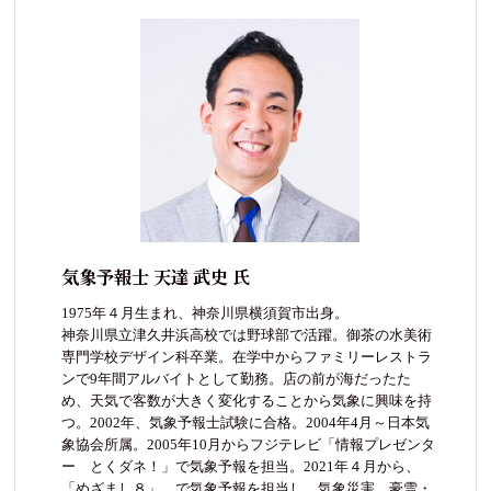
気象予報士 天達 武史 氏
1975年４月生まれ、神奈川県横須賀市出身。
神奈川県立津久井浜高校では野球部で活躍。御茶の水美術
専門学校デザイン科卒業。在学中からファミリーレストラ
ンで9年間アルバイトとして勤務。店の前が海だったた
め、天気で客数が大きく変化することから気象に興味を持
つ。2002年、気象予報士試験に合格。2004年4月～日本気
象協会所属。2005年10月からフジテレビ「情報プレゼンタ
ー とくダネ！」で気象予報を担当。2021年４月から、
「めざまし８」、で気象予報を担当し、気象災害、豪雪・